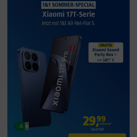
1&1 SOMMER-SPECIAL
Xiaomi 17T-Serie
Jetzt mit 1&1 All-Net-Flat S.
29
,
99
€/Monat*
dauerhaft