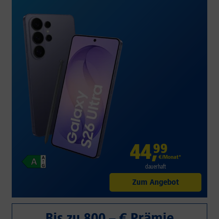
44
,
99
€/Monat*
dauerhaft
Zum Angebot
Bis zu 800,– € Prämie