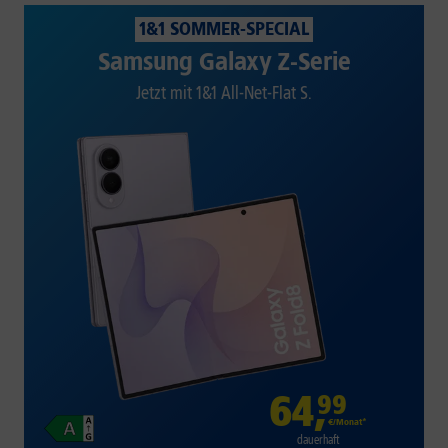
1&1 SOMMER-SPECIAL
Samsung Galaxy Z-Serie
Jetzt mit 1&1 All-Net-Flat S.
64
,
99
€/Monat*
dauerhaft