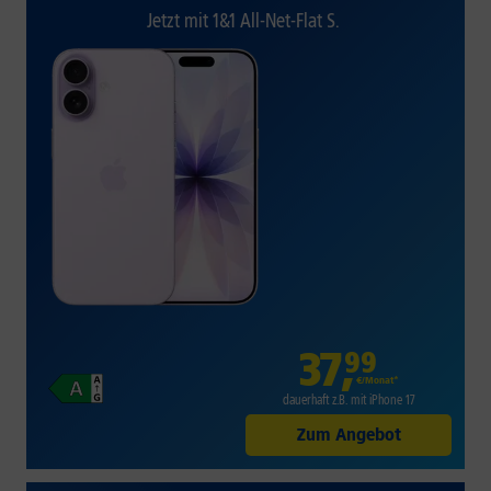
Jetzt mit 1&1 All-Net-Flat S.
37
,
99
€/Monat*
dauerhaft z.B. mit iPhone 17
Zum Angebot