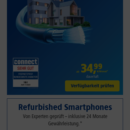
34
,
99
€/Monat*
ab
dauerhaft
Verfügbarkeit prüfen
Refurbished Smartphones
Von Experten geprüft – inklusive 24 Monate
Gewährleistung.*