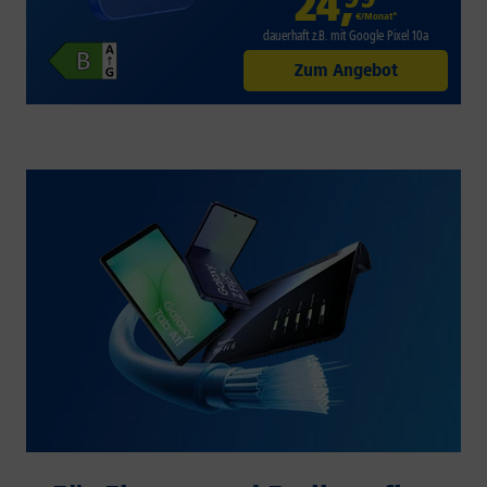
24
,
€/Monat*
dauerhaft z.B. mit Google Pixel 10a
Zum Angebot