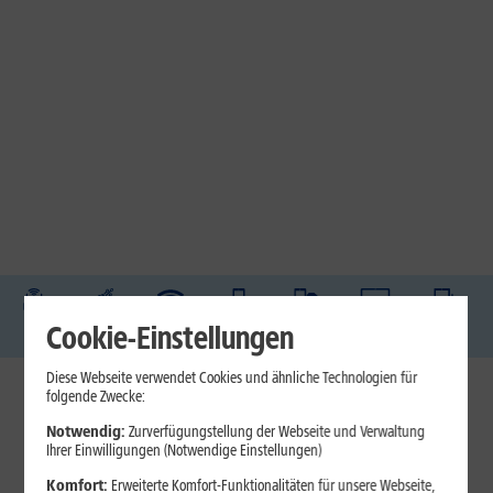
DSL
Glasfaser
Internet
Handys
Mobilfunk-
Laptops
Tablets
Cookie-Einstellungen
Tarife
Diese Webseite verwendet Cookies und ähnliche Technologien für
folgende Zwecke:
1&1 Internet
Notwendig:
Zurverfügungstellung der Webseite und Verwaltung
Jetzt unterbrechungsfrei ins sehr gute Netz wechseln.
Ihrer Einwilligungen (Notwendige Einstellungen)
Ohne doppelte Kosten.*
Komfort:
Erweiterte Komfort-Funktionalitäten für unsere Webseite,